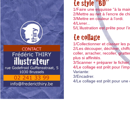
1/Faire une esquisse “à la mai
2/Mettre au net à l’encre de ch
3/Mettre en couleur à l’ordi.
4/Livrer...
5/L’illustration est prête pour l
1/Collectionner et classer les p
2/Les découper, déchirer, chiff
coller, arracher, recoller, gratter
plus si affinités.
3/Scanner + préparer le fichier.
4/Le collage est prêt pour l’imp
Variante:
3/Encadrer.
4/Le collage est prêt pour une 